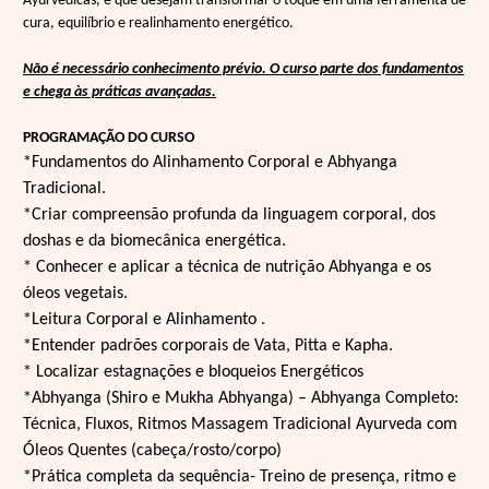
Ayurvédicas, e que desejam transformar o toque em uma ferramenta de
cura, equilíbrio e realinhamento energético.
Não é necessário conhecimento prévio. O curso parte dos fundamentos
e chega às práticas avançadas.
PROGRAMAÇÃO DO CURSO
*Fundamentos do Alinhamento Corporal e Abhyanga
Tradicional.
*Criar compreensão profunda da linguagem corporal, dos
doshas e da biomecânica energética.
* Conhecer e aplicar a técnica de nutrição Abhyanga e os
óleos vegetais.
*Leitura Corporal e Alinhamento .
*Entender padrões corporais de Vata, Pitta e Kapha.
* Localizar estagnações e bloqueios Energéticos
*Abhyanga (Shiro e Mukha Abhyanga) – Abhyanga Completo:
Técnica, Fluxos, Ritmos Massagem Tradicional Ayurveda com
Óleos Quentes (cabeça/rosto/corpo)
*Prática completa da sequência- Treino de presença, ritmo e