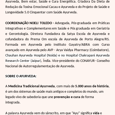
Ayurveda, Bem estar, Saúde e Cura Energética. Criadora Da Dieta de
Redução da Toxina Emocional Cacau e Ayurveda e do Projeto de Saúde e
Longevidade 5.0 Cinquentar com Saúde Ayurveda.
COORDENAÇÃO
NOELI
TOLEDO -
Advogada, Pós-graduada em
Práticas
Integrativas e Complementares em Saúde e Pós graduada
em Geriatria
e Gerontologia.
Diretora Fundadora da Satya Escola de Ayurveda e
cofundadora do Prema Om escola de Ayurveda de Porto Alegre/RS.
Formada em Ayurveda pelo Instituto Gayatry/ABRA com Curso
avançado em Ayurveda pelo AVP - Arya
Vaidya Pharmacy (Coimbatore),
Chauhan Ayurveda Hospital (Noida) e no Hospital Chakrapani Ayurveda
Research Center (Jaipur)
,
Índia. Vice-presidente do CONAYUR- Conselho
Nacional de Autorregulamentação de Ayurveda.
SOBRE O AYURVEDA:
A
Medicina Tradicional Ayurveda
, com mais de
5.000 anos de história
,
é um dos sistemas de saúde mais antigos e completos do mundo,
um
legado vivo de sabedoria que une
prevenção e cura
de forma
integrada.
A palavra
Ayurveda
vem do
sânscrito, em que
“Ayu”
significa
vida
e