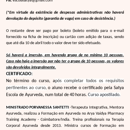
Pix:
escolasatya@gmail.com
(*Em virtude da existência de despesas administrativas não haverá
devolução do depósito (garantia de vaga)
em caso de desistência.)
O restante
deve
ser pago por boleto (boleto emitido para o e-mail
fornecido na ficha de inscrição)
ou cartão
com adição de taxas,
sendo
que até dia
10 de abril
todo o valor deve
ter sido efetuado.
Só haverá
a imersão, em havendo grupo de no mínimo 10 pessoas.
Caso não haja a imersão por não ter o grupo de 10 pessoas, os valores
são devolvidos integralmente.
CERTIFICADO:
No término do curso, a
pós completar todos os requisitos
pertinentes ao curso,
o aluno recebe o certificado pela Satya
Escola de Ayurveda, num
total de
40
horas.
Curso apostilado.
MINISTRADO POR
VANESSA SANTETTI
-Terapeuta Integrativa, Mentora
Ayurveda, realizou a Formação em Ayurveda no Arya Vaidya Pharmacy
Training Academy - Coimbatore/India. Treina profissionais na Terapia
Corporal Ayurveda desde 2013. Ministra cursos de Formação em